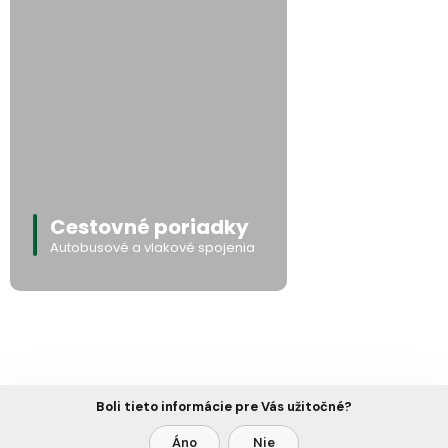
Cestovné poriadky
Autobusové a vlakové spojenia
Boli tieto informácie pre Vás užitočné?
Áno
Nie