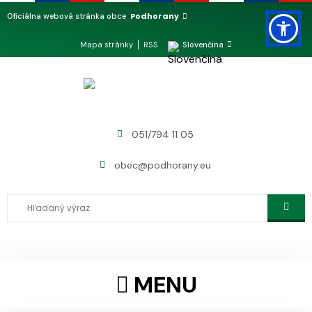
Podhorany
Oficiálna webová stránka obce
Mapa stránky
RSS
Slovenčina
051/794 11 05
obec@podhorany.eu
MENU