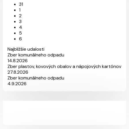
31
1
2
3
4
5
27
14
6
8
6
Najbližšie udalosti
Zber komunálneho odpadu
14.8.2026
Zber plastov, kovových obalov a nápojových kartónov
27.8.2026
Zber komunálneho odpadu
4.9.2026